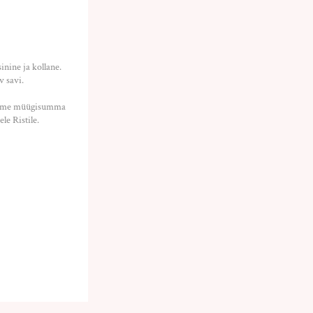
nine ja kollane.
v savi.
etame müügisumma
le Ristile.