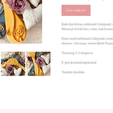
Lisa ostukorvi
Kaks käsitööna valminud riidepuud, si
Materjal: kriidivärv, vaha, isekõvastu
Ostes need mõlemad riidepuud, to
ulatuses Ukrainat, toetus läheb Punase
Tarneaeg: 1-3 tööpäeva
E-poe kasutustingimused
Toodete hooldus