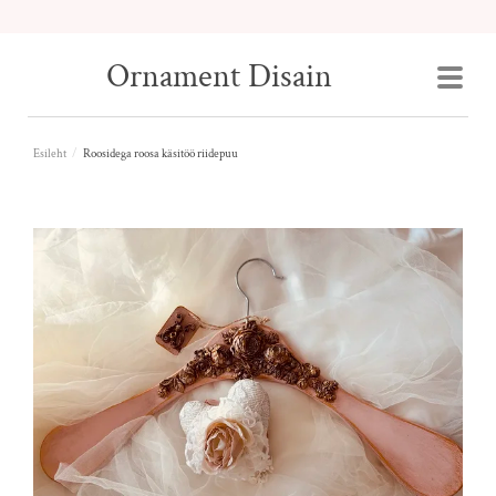
Ornament Disain
Esileht
/
Roosidega roosa käsitöö riidepuu