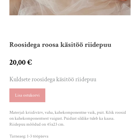
Roosidega roosa käsitöö riidepuu
20,00 €
Kuldsete roosidega käsitöö riidepuu
Lisa ostukorvi
Materjal: kriidivärv, vaha, kahekomponentne vaik, puit. Kõik roosid
on kahekomponentsest vaigust. Puidust sildike tuleb ka kaasa.
Riidepuu mõõdud on 45x23 cm.
Tarneaeg: 1-3 tööpäeva