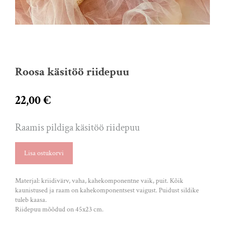
Roosa käsitöö riidepuu
22,00 €
Raamis pildiga käsitöö riidepuu
Lisa ostukorvi
Materjal: kriidivärv, vaha, kahekomponentne vaik, puit. Kõik
kaunistused ja raam on kahekomponentsest vaigust. Puidust sildike
tuleb kaasa.
Riidepuu mõõdud on 45x23 cm.