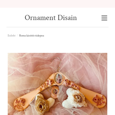
Ornament Disain
Esileht
/
Roosa käsitöö riidepuu